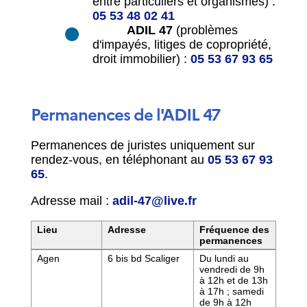
entre particuliers et organismes) :
05 53 48 02 41
ADIL 47
(problèmes
d'impayés, litiges de copropriété,
droit immobilier) :
05 53 67 93 65
Permanences de l'ADIL 47
Permanences de juristes uniquement sur
rendez-vous, en téléphonant au
05 53 67 93
65
.
Adresse mail :
adil-47@live.fr
Lieu
Adresse
Fréquence des
permanences
Lieux, adresses et fréquence des permanences de
Agen
6 bis bd Scaliger
Du lundi au
vendredi de 9h
à 12h et de 13h
à 17h ; samedi
de 9h à 12h