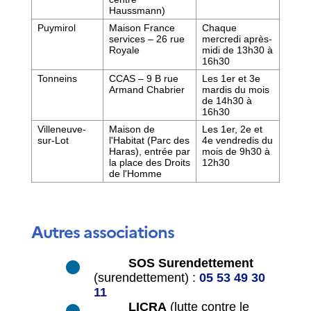
Haussmann)
Puymirol
Maison France
Chaque
services – 26 rue
mercredi après-
Royale
midi de 13h30 à
16h30
Tonneins
CCAS – 9 B rue
Les 1
er
et 3
e
Armand Chabrier
mardis du mois
de 14h30 à
16h30
Villeneuve-
Maison de
Les 1
er
, 2
e
et
sur-Lot
l'Habitat (Parc des
4
e
vendredis du
Haras), entrée par
mois de 9h30 à
la place des Droits
12h30
de l'Homme
Autres associations
SOS Surendettement
(surendettement) :
05 53 49 30
11
LICRA
(lutte contre le