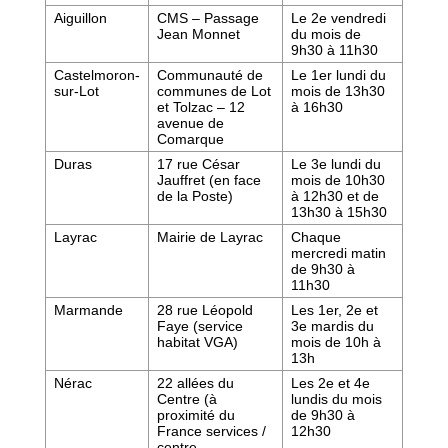
Aiguillon
CMS – Passage
Le 2
e
vendredi
Jean Monnet
du mois de
9h30 à 11h30
Castelmoron-
Communauté de
Le 1
er
lundi du
sur-Lot
communes de Lot
mois de 13h30
et Tolzac – 12
à 16h30
avenue de
Comarque
Duras
17 rue César
Le 3
e
lundi du
Jauffret (en face
mois de 10h30
de la Poste)
à 12h30 et de
13h30 à 15h30
Layrac
Mairie de Layrac
Chaque
mercredi matin
de 9h30 à
11h30
Marmande
28 rue Léopold
Les 1
er
, 2
e
et
Faye (service
3
e
mardis du
habitat VGA)
mois de 10h à
13h
Nérac
22 allées du
Les 2
e
et 4
e
Centre (à
lundis du mois
proximité du
de 9h30 à
France services /
12h30
centre