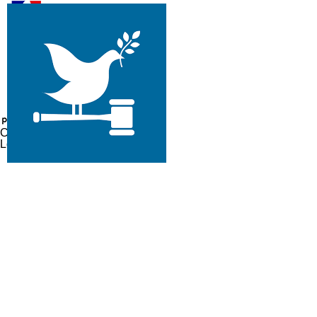
CDAD 47
Lot-et-Garonne
Lieux d'accueil
Réseau France services
Colloque sur l'addiction — 11 avril 2019
L'addi
Les ph